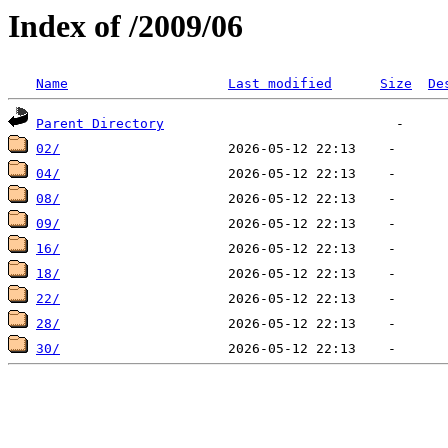
Index of /2009/06
Name
Last modified
Size
De
Parent Directory
02/
04/
08/
09/
16/
18/
22/
28/
30/