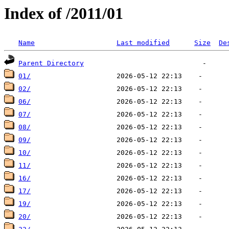
Index of /2011/01
Name
Last modified
Size
De
Parent Directory
01/
02/
06/
07/
08/
09/
10/
11/
16/
17/
19/
20/