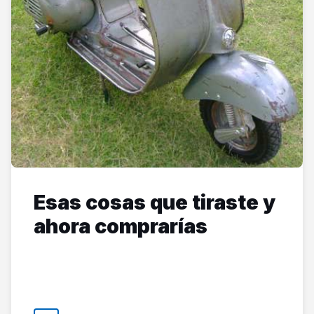
Esas cosas que tiraste y
ahora comprarías
Como pasa el tiempo, y con él, las modas van y vienen.