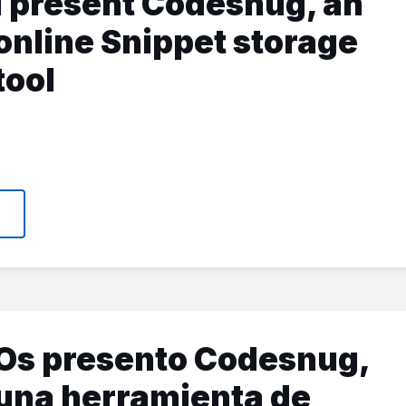
I present Codesnug, an
online Snippet storage
tool
Os presento Codesnug,
una herramienta de