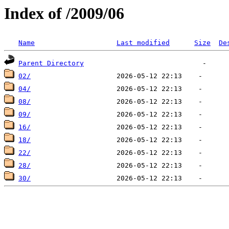
Index of /2009/06
Name
Last modified
Size
De
Parent Directory
02/
04/
08/
09/
16/
18/
22/
28/
30/