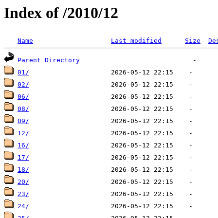
Index of /2010/12
Name
Last modified
Size
De
Parent Directory
01/
02/
06/
08/
09/
12/
16/
17/
18/
20/
23/
24/