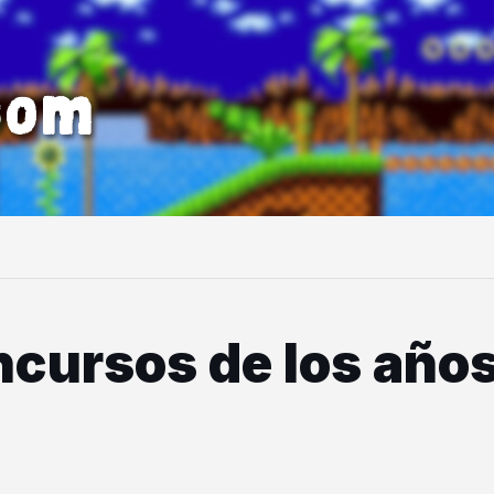
com
cursos de los año