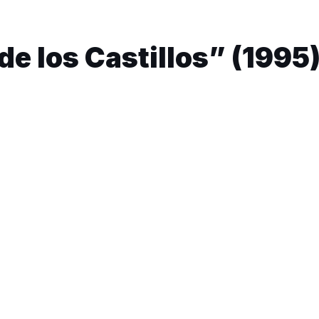
de los Castillos” (1995