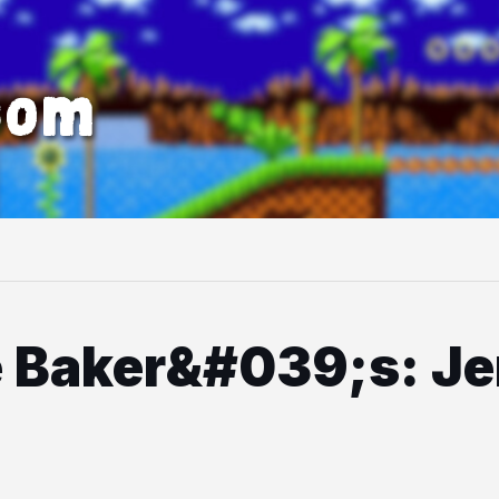
com
e Baker&#039;s: Je