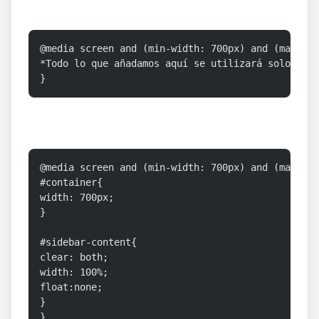
El funcionamiento es el mismo que si utilizásemos un condicional.
@media screen and (min-width: 700px) and (max-wid
*Todo lo que añadamos aquí se utilizará solo en 
}
@media screen and (min-width: 700px) and (max-wid
#container{
width: 700px;
}
#sidebar-content{
clear: both;
width: 100%;
float:none;
}
}