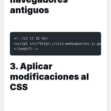
antiguos
<!--[if lt IE 9]>
<script src="https://css3-mediaqueries-js.googlec
<![endif]-->
3. Aplicar
modificaciones al
CSS