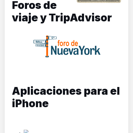
Foros de
viaje y TripAdvisor
también puede ser de gran ayuda para no llevarte sorpresas desagradables al llegar al hotel.
Aplicaciones para el
iPhone