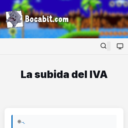
Bocabit.com
La subida del IVA
🌐 View English version of this post:
Read in English →